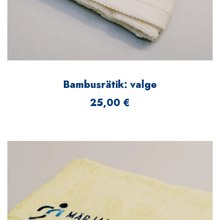
Bambusrätik: valge
25,00
€