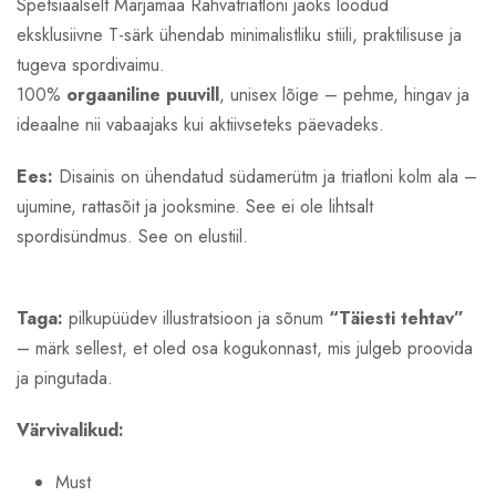
Spetsiaalselt Märjamaa Rahvatriatloni jaoks loodud
eksklusiivne T-särk ühendab minimalistliku stiili, praktilisuse ja
tugeva spordivaimu.
100%
orgaaniline puuvill
, unisex lõige – pehme, hingav ja
ideaalne nii vabaajaks kui aktiivseteks päevadeks.
Ees:
Disainis on ühendatud südamerütm ja triatloni kolm ala –
ujumine, rattasõit ja jooksmine. See ei ole lihtsalt
spordisündmus. See on elustiil.
Taga:
pilkupüüdev illustratsioon ja sõnum
“Täiesti tehtav”
– märk sellest, et oled osa kogukonnast, mis julgeb proovida
ja pingutada.
Värvivalikud:
Must