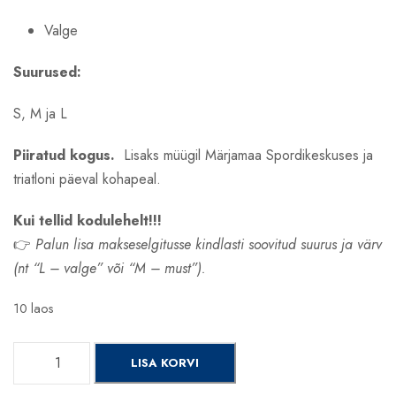
Valge
Suurused:
S, M ja L
Piiratud kogus.
Lisaks müügil Märjamaa Spordikeskuses ja
triatloni päeval kohapeal.
Kui tellid kodulehelt!!!
👉
Palun lisa makseselgitusse kindlasti soovitud suurus ja värv
(nt “L – valge” või “M – must”).
10 laos
M
LISA KORVI
ä