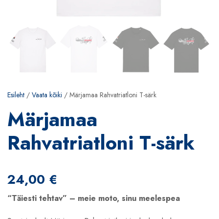
Esileht
/
Vaata kõiki
/ Märjamaa Rahvatriatloni T-särk
Märjamaa
Rahvatriatloni T-särk
24,00
€
“Täiesti tehtav” – meie moto, sinu meelespea