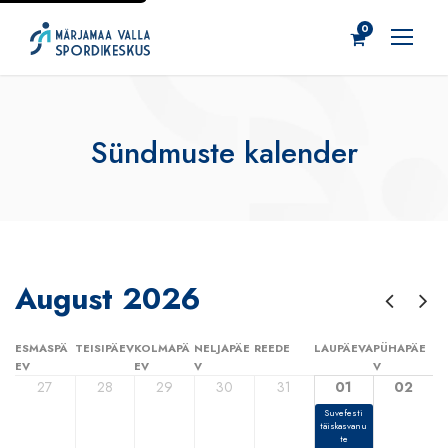
0
Sündmuste kalender
August 2026
ESMASPÄ
TEISIPÄEV
KOLMAPÄ
NELJAPÄE
REEDE
LAUPÄEVA
PÜHAPÄE
EV
EV
V
V
27
28
29
30
31
01
02
Suvefesti
täiskasvanu
te