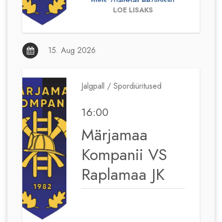
https://jalgpall.ee/voistlu
LOE LISAKS
sed/549/team/4685?
season=2026
15. Aug 2026
Jalgpall / Spordiüritused
16:00
Märjamaa
Kompanii VS
Raplamaa JK