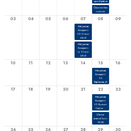
spordipäeva
Ööorientee
rumine
03
04
05
06
07
08
09
Märjamaa
Kompanii
VS Viimsi
Lõvid
Märjamaa
Kompanii
vs Viimsi
Lõvid
10
11
12
13
14
15
16
Märjamaa
Kompanii
VS
Raplamaa JK
17
18
19
20
21
22
23
Märjamaa
Kompanii
VS Rumori
Calcio…
Oleme
avatud kuni
19:00
24
25
26
27
28
29
30