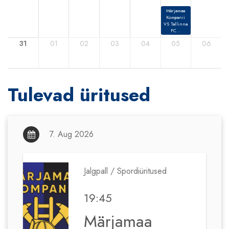
Märjamaa
Kompanii
VS Tallinna
FC…
31
01
02
03
04
05
06
Tulevad üritused
7. Aug 2026
Jalgpall / Spordiüritused
19:45
Märjamaa