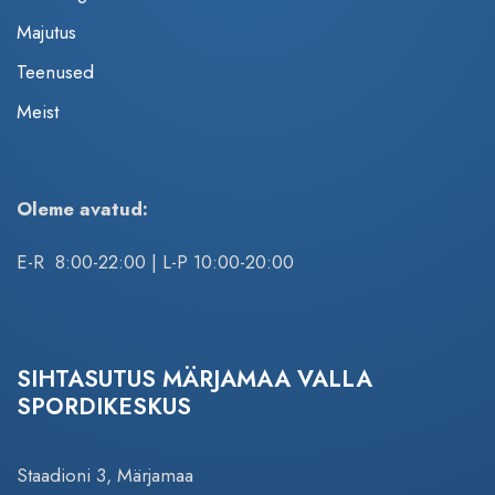
€
Majutus
k
Teenused
o
g
Meist
u
s
Oleme avatud:
E-R 8:00-22:00 | L-P 10:00-20:00
SIHTASUTUS MÄRJAMAA VALLA
SPORDIKESKUS
Staadioni 3, Märjamaa