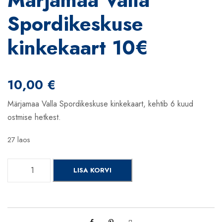
Spordikeskuse
kinkekaart 10€
10,00
€
Märjamaa Valla Spordikeskuse kinkekaart, kehtib 6 kuud
ostmise hetkest.
27 laos
M
LISA KORVI
ä
r
j
a