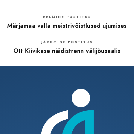
EELMINE POSTITUS
Märjamaa valla meistrivõistlused ujumises
JÄRGMINE POSTITUS
Ott Kiivikase näidistrenn välijõusaalis