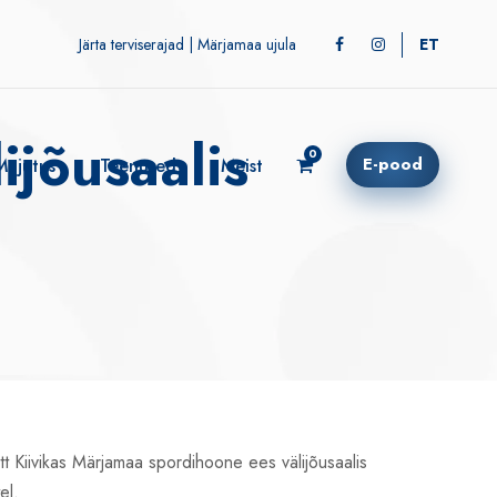
Järta terviserajad
|
Märjamaa ujula
ET
6:00!
ijõusaalis
0
E-pood
Majutus
Teenused
Meist
tt Kiivikas Märjamaa spordihoone ees välijõusaalis
tel.