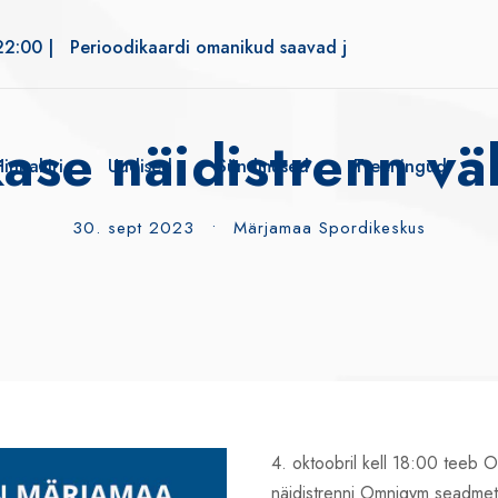
22:00 |
Perioodikaardi omanikud saavad jõusaali alates kell 
kase näidistrenn väl
Hinnakiri
Uudised
Sündmused
Treeningud
30. sept 2023
•
Märjamaa Spordikeskus
4. oktoobril kell 18:00 teeb O
näidistrenni Omnigym seadme