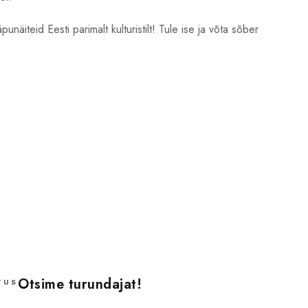
äiteid Eesti parimalt kulturistilt! Tule ise ja võta sõber
Otsime turundajat!
TUS