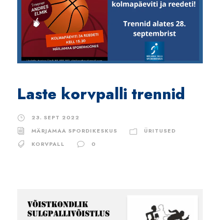
Laste korvpalli trennid
23. SEPT 2022
MÄRJAMAA SPORDIKESKUS
ÜRITUSED
KORVPALL
0