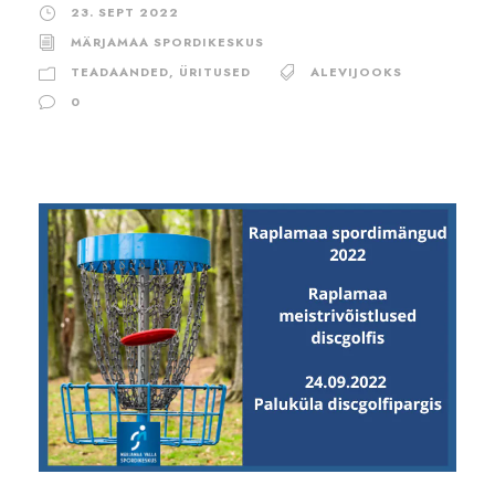
23. SEPT 2022
MÄRJAMAA SPORDIKESKUS
TEADAANDED
,
ÜRITUSED
ALEVIJOOKS
0