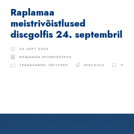
Raplamaa
meistrivõistlused
discgolfis 24. septembril
23. SEPT 2022
MÄRJAMAA SPORDIKESKUS
TEADAANDED
,
ÜRITUSED
DISCGOLF
0