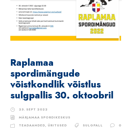
Raplamaa
spordimängude
võistkondlik võistlus
sulgpallis 30. oktoobril
23. SEPT 2022
MÄRJAMAA SPORDIKESKUS
TEADAANDED
,
ÜRITUSED
SULGPALL
0