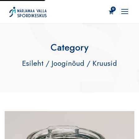
0
Category
Esileht
/
Jooginõud
/ Kruusid