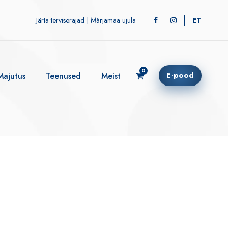
Järta terviserajad
|
Märjamaa ujula
ET
6:00!
0
E-pood
Majutus
Teenused
Meist