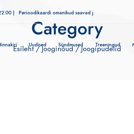
22:00 |
Perioodikaardi omanikud saavad jõusaali alates kell 
Category
Hinnakiri
Uudised
Sündmused
Treeningud
Esileht
/
Jooginõud
/ Joogipudelid