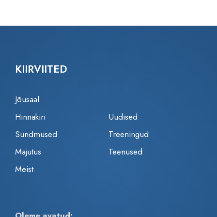
KIIRVIITED
Jõusaal
Hinnakiri
Uudised
Sündmused
Treeningud
Majutus
Teenused
Meist
Oleme avatud: