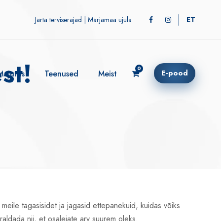
Järta terviserajad
|
Märjamaa ujula
ET
6:00!
st!
0
E-pood
Majutus
Teenused
Meist
meile tagasisidet ja jagasid ettepanekuid, kuidas võiks
rraldada nii, et osalejate arv suurem oleks.