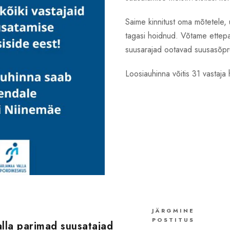
Saime kinnitust oma mõtetele, 
tagasi hoidnud. Võtame ettepa
suusarajad ootavad suusasõpru a
Loosiauhinna võitis 31 vastaja
JÄRGMINE
POSTITUS
lla parimad suusatajad