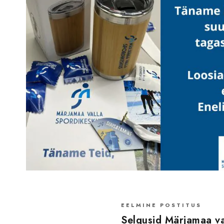
EELMINE POSTITUS
Selgusid Märjamaa va