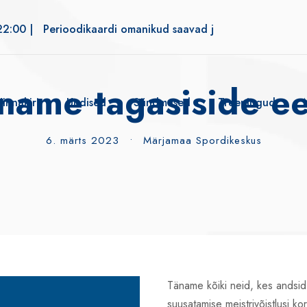
22:00 |
Perioodikaardi omanikud saavad jõusaali alates kell 
name tagasiside ee
Hinnakiri
Uudised
Sündmused
Treeningud
6. märts 2023
•
Märjamaa Spordikeskus
Täname kõiki neid, kes andsid 
suusatamise meistrivõistlusi ko