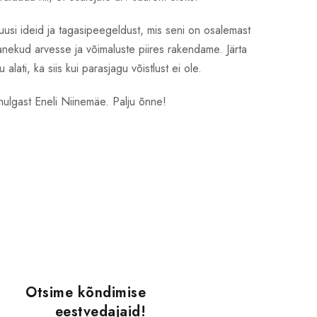
uusi ideid ja tagasipeegeldust, mis seni on osalemast
nekud arvesse ja võimaluste piires rakendame. Järta
lati, ka siis kui parasjagu võistlust ei ole.
 hulgast Eneli Niinemäe. Palju õnne!
Otsime kõndimise
eestvedajaid!