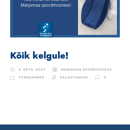
Kõik kelgule!
3. DETS. 2021
MÄRJAMAA SPORDIKESKUS
TEADAANDED
KELGUTAMINE
0