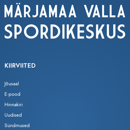
KIIRVIITED
Jõusaal
E-pood
Hinnakiri
Uudised
Sündmused