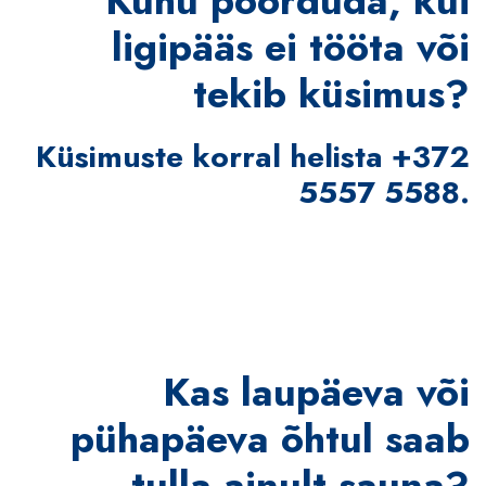
Kuhu pöörduda, kui
ligipääs ei tööta või
tekib küsimus?
Küsimuste korral helista +372
5557 5588.
Kas laupäeva või
pühapäeva õhtul saab
tulla ainult sauna?