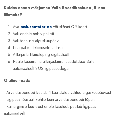
Kuidas saada Märjamaa Valla Spordikeskuse jõusaali
liikmeks?
Ava
msk.rentster.ee
või skänni QR-kood
Vali endale sobiv pakett
Vali teenuse alguskuupäev
Lisa pakett tellimusele ja tasu
Allkirjasta liikmeleping digitaalselt
Peale tasumist ja allkirjastamist saadetakse Sulle
automaatselt SMS ligipääsudega
Oluline teada:
• Arveldusperiood kestab 1 kuu alates valitud alguskuupäevast
• Ligipääs jõusaali kehtib kuni arveldusperioodi lõpuni
• Kui järgmise kuu eest ei ole tasutud, peatub ligipääs
automaatselt