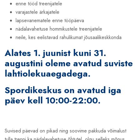
enne tööd treenijatele
varajastele ärkajatele
lapsevanematele enne tööpäeva
nädalavahetuse hommikustele treenijatele
neile, kes eelistavad rahulikumat jõusaalikeskkonda
Alates
1. juunist kuni 31.
augustini
oleme avatud suviste
lahtiolekuaegadega.
Spordikeskus on avatud iga
päev kell 10:00-22:00.
Suvised päevad on pikad ning soovime pakkuda võimalust
tulla trenni ka nädalavahetuse õhtutel, olgu selleks mõnus