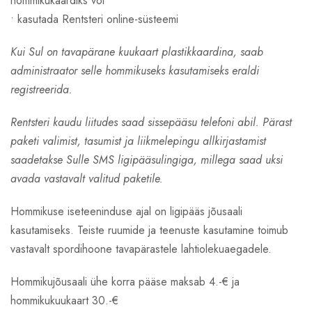
hommikukaardiks või
• kasutada Rentsteri online-süsteemi
Kui Sul on tavapärane kuukaart plastikkaardina, saab
administraator selle hommikuseks kasutamiseks eraldi
registreerida.
Rentsteri kaudu liitudes saad sissepääsu telefoni abil. Pärast
paketi valimist, tasumist ja liikmelepingu allkirjastamist
saadetakse Sulle SMS ligipääsulingiga, millega saad uksi
avada vastavalt valitud paketile.
Hommikuse iseteeninduse ajal on ligipääs jõusaali
kasutamiseks. Teiste ruumide ja teenuste kasutamine toimub
vastavalt spordihoone tavapärastele lahtiolekuaegadele.
Hommikujõusaali ühe korra pääse maksab 4.-€ ja
hommikukuukaart 30.-€