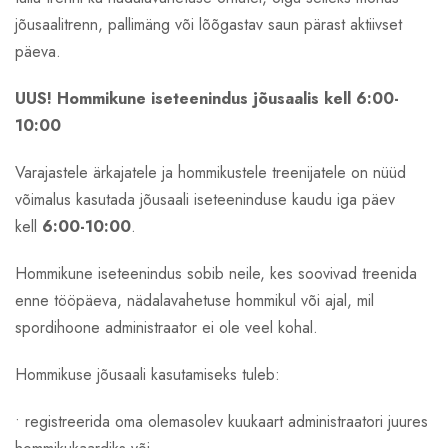
jõusaalitrenn, pallimäng või lõõgastav saun pärast aktiivset
päeva.
UUS! Hommikune iseteenindus jõusaalis kell 6:00-
10:00
Varajastele ärkajatele ja hommikustele treenijatele on nüüd
võimalus kasutada jõusaali iseteeninduse kaudu iga päev
kell
6:00-10:00
.
Hommikune iseteenindus sobib neile, kes soovivad treenida
enne tööpäeva, nädalavahetuse hommikul või ajal, mil
spordihoone administraator ei ole veel kohal.
Hommikuse jõusaali kasutamiseks tuleb:
• registreerida oma olemasolev kuukaart administraatori juures