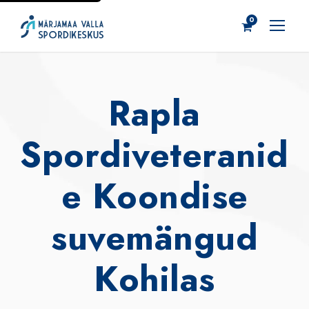
0
Rapla
Spordiveteranid
e Koondise
suvemängud
Kohilas