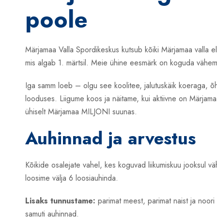
poole
Märjamaa Valla Spordikeskus kutsub kõiki Märjamaa valla el
mis algab 1. märtsil. Meie ühine eesmärk on koguda väh
Iga samm loeb – olgu see koolitee, jalutuskäik koeraga, õh
looduses. Liigume koos ja näitame, kui aktiivne on Märjama
ühiselt Märjamaa MILJONI suunas.
Auhinnad ja arvestus
Kõikide osalejate vahel, kes koguvad liikumiskuu jooksul
loosime välja 6 loosiauhinda.
Lisaks tunnustame:
parimat meest, parimat naist ja noori
samuti auhinnad.