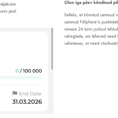
Olen iga päev kõndinud pi
ljakutse.
unni järel.
Selleks, et kõnnitud sammud võ
sammud FitSphere’is punktidek
viimase 24 tunni jooksul teh
vahegtada, siis lähevad need
vahetamas, et need võistlustel