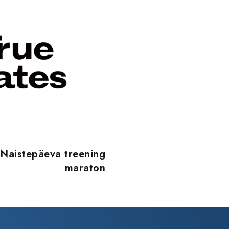
Naistepäeva treening
maraton