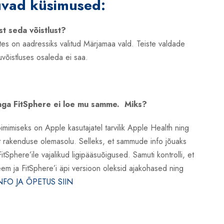
vad küsimused:
st seda võistlust?
tes on aadressiks valitud Märjamaa vald. Teiste valdade
võistluses osaleda ei saa.
, aga FitSphere ei loe mu samme. Miks?
mimiseks on Apple kasutajatel tarvilik Apple Health ning
t rakenduse olemasolu. Selleks, et sammude info jõuaks
tSphere’ile vajalikud ligipääsuõigused. Samuti kontrolli, et
eem ja FitSphere’i äpi versioon oleksid ajakohased ning
NFO JA ÕPETUS SIIN