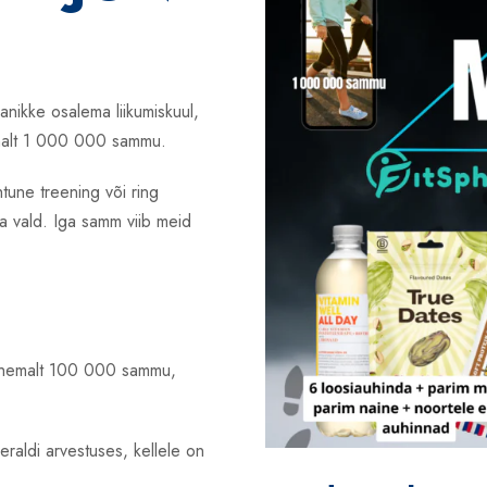
anikke osalema liikumiskuul,
emalt 1 000 000 sammu.
tune treening või ring
a vald. Iga samm viib meid
 vähemalt 100 000 sammu,
 eraldi arvestuses, kellele on