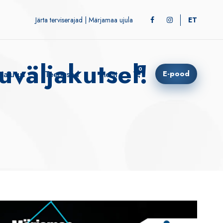
Järta terviserajad
|
Märjamaa ujula
ET
6:00!
väljakutsel!
0
E-pood
Majutus
Teenused
Meist