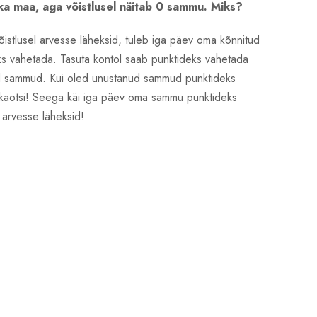
ka maa, aga võistlusel näitab 0 sammu. Miks?
istlusel arvesse läheksid, tuleb iga päev oma kõnnitud
s vahetada. Tasuta kontol saab punktideks vahetada
tud sammud. Kui oled unustanud sammud punktideks
 kaotsi! Seega käi iga päev oma sammu punktideks
 arvesse läheksid!