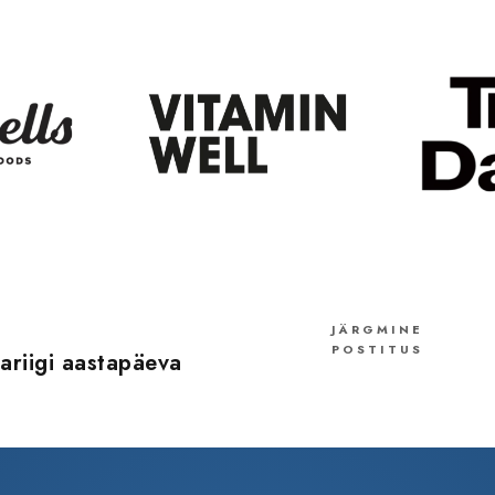
JÄRGMINE
POSTITUS
bariigi aastapäeva