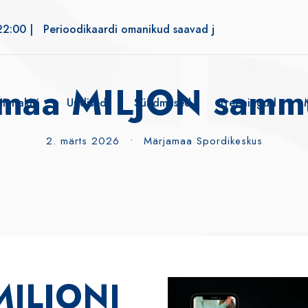
22:00 |
Perioodikaardi omanikud saavad jõusaali alates kell 
maa MILJON sammu
Hinnakiri
Uudised
Sündmused
Treeningud
2. märts 2026
•
Märjamaa Spordikeskus
 MILJONI