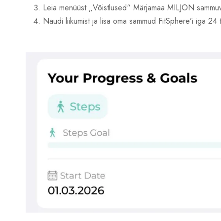
Leia menüüst „Võistlused“ Märjamaa MILJON sammuvä
Naudi liikumist ja lisa oma sammud FitSphere’i iga 24 t