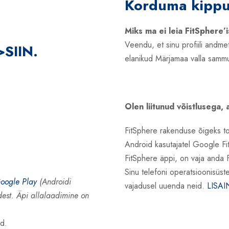
Korduma kippu
Miks ma ei leia FitSphere’i
Veendu, et sinu profiili andme
>SIIN.
elanikud Märjamaa valla sammu
Olen liitunud võistlusega
FitSphere rakenduse õigeks toi
Android kasutajatel Google Fi
FitSphere äppi, on vaja anda Fi
Sinu telefoni operatsioonisüst
oogle Play
(Androidi
vajadusel uuenda neid.
LISAI
est. Äpi allalaadimine on
ld.