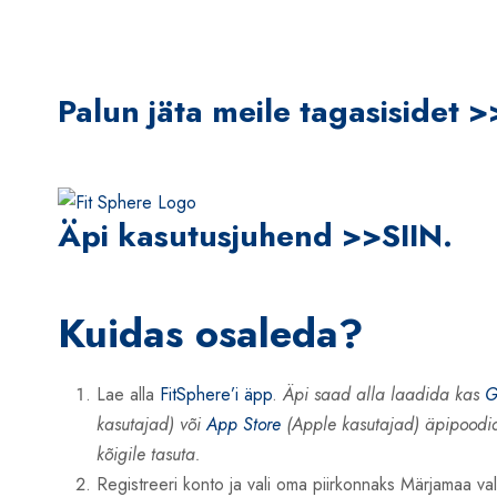
Palun jäta meile tagasisidet
>
Äpi kasutusjuhend
>>SIIN.
Kuidas osaleda?
Lae alla
FitSphere’i äpp
.
Äpi saad alla laadida kas
G
kasutajad) või
App Store
(Apple kasutajad) äpipoodid
kõigile tasuta.
Registreeri konto ja vali oma piirkonnaks Märjamaa va