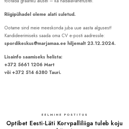
töötada graafiku alusel – ka nädalavahetustel.
Riigipühadel oleme alati suletud.
Ootame sind meie meeskonda juba uue aasta algusest!
Kandideerimiseks saada oma CV e-posti aadressile:
spordikeskus@marjamaa.ee hiljemalt 23.12.2024.
Lisainfo saamiseks helista:
+372 5661 1206 Mart
või +372 514 6380 Tauri.
EELMINE POSTITUS
Optibet Eesti-Läti Korvpalliliiga tuleb koju