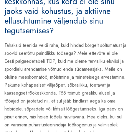
keskkonnas, kus kord ei ole sinu
jaoks vaid kohustus, ja aktiivne
ellusuhtumine väljendub sinu
tegutsemises?
Tahaksid teenida veidi raha, kuid hindad kõrgelt sõltumatust ja
soovid seetõttu paindlikku tööaega? Meie ettevõte ei ole
Eesti palgaedetabeli TOP, kuid me oleme tervisliku eluviisi ja
spordielu arendamise võtnud enda südameasjaks. Meile on
oluline meeskonnatöö, mõistmine ja teineteisega arvestamine.
Pakume kohapealset väljaõpet, sõbralikku, toetavat ja
kaasaegset töökeskkonda. Töö toimub graafiku alusel ja
tööajad on jaotatud nii, et sul jääb kindlasti aega ka oma
hobidele, sõpradele või lihtsalt lõõgastumiseks. Iga päev on
pisut erinev, mis hoiab tööelu huvitavana. Hea oleks, kui sul
on varasem puhastusteenindaja töökogemus ja valmisolek