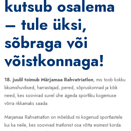
kutsub osalema
– tule üksi,
sõbraga või
võistkonnaga!
18. juulil toimub Märjamaa Rahvatriatlon
, mis toob kokku
liikumishuvilised, harrastajad, pered, sõpruskonnad ja kõik
need, kes soovivad suvel ühe ägeda sportliku kogemuse
võrra rikkamaks saada.
Märjamaa Rahvatriatlon on mõeldud nii kogenud sportlastele
kui ka neile, kes soovivad triatlonist osa võtta esimest korda.