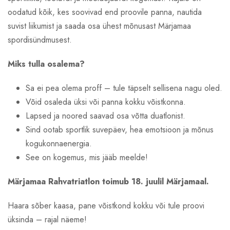
oodatud kõik, kes soovivad end proovile panna, nautida
suvist liikumist ja saada osa ühest mõnusast Märjamaa
spordisündmusest.
Miks tulla osalema?
Sa ei pea olema proff – tule täpselt sellisena nagu oled.
Võid osaleda üksi või panna kokku võistkonna.
Lapsed ja noored saavad osa võtta duatlonist.
Sind ootab sportlik suvepäev, hea emotsioon ja mõnus
kogukonnaenergia.
See on kogemus, mis jääb meelde!
Märjamaa Rahvatriatlon toimub 18. juulil Märjamaal.
Haara sõber kaasa, pane võistkond kokku või tule proovi
üksinda – rajal näeme!