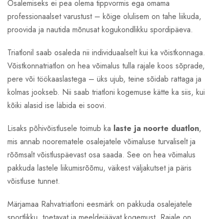
Osalemiseks ei pea olema tippvormis ega omama
professionaalset varustust – kõige olulisem on tahe liikuda,
proovida ja nautida mõnusat kogukondlikku spordipäeva.
Triatlonil saab osaleda nii individuaalselt kui ka võistkonnaga.
Võistkonnatriatlon on hea võimalus tulla rajale koos sõprade,
pere või töökaaslastega – üks ujub, teine sõidab rattaga ja
kolmas jookseb. Nii saab triatloni kogemuse kätte ka siis, kui
kõiki alasid ise läbida ei soovi.
Lisaks põhivõistlusele toimub ka
laste ja noorte duatlon
,
mis annab noorematele osalejatele võimaluse turvaliselt ja
rõõmsalt võistluspäevast osa saada. See on hea võimalus
pakkuda lastele liikumisrõõmu, väikest väljakutset ja päris
võistluse tunnet.
Märjamaa Rahvatriatloni eesmärk on pakkuda osalejatele
sportlikku, toetavat ja meeldejäävat kogemust. Rajale on