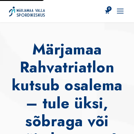
0
Märjamaa
Rahvatriatlon
kutsub osalema
– tule üksi,
sõbraga või