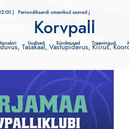
22:00 |
Perioodikaardi omanikud saavad jõusaali alates kell 
Korvpall
Hinnakiri
Uudised
Sündmused
Treeningud
duvus, Tasakaal, Vastupidavus, Kiirus, Koor