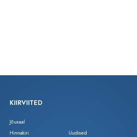
KIIRVIITED
Jõusaal
Hinnakiri
Uudised