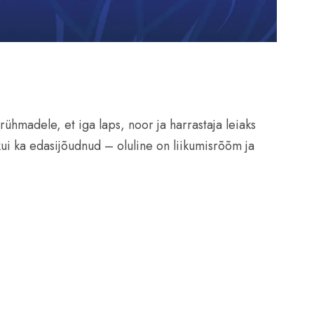
ühmadele, et iga laps, noor ja harrastaja leiaks
kui ka edasijõudnud – oluline on liikumisrõõm ja