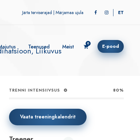
Järta terviserajad
|
Märjamaa ujula
ET
6:00!
0
E-pood
Majutus
Teenused
Meist
dinatsioon, Liikuvus
TRENNI INTENSIIVSUS
80%
Vaata treeningkalendrit
Treener