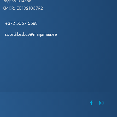
Reg: 90014388
KMKR: EE102106792
+372 5557 5588
spordikeskus@marjamaa.ee