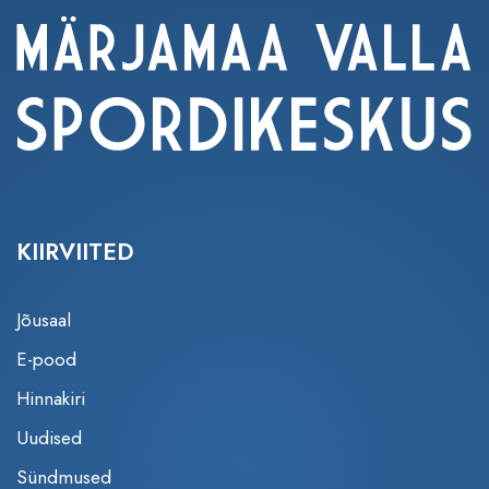
KIIRVIITED
Jõusaal
E-pood
Hinnakiri
Uudised
Sündmused