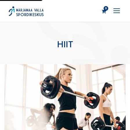
0
HIIT