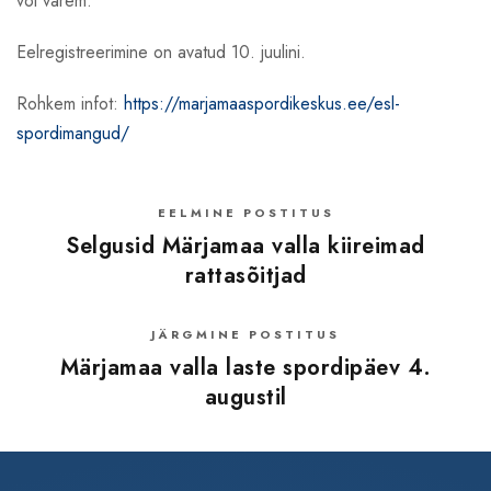
või varem.
Eelregistreerimine on avatud 10. juulini.
Rohkem infot:
https://marjamaaspordikeskus.ee/esl-
spordimangud/
EELMINE POSTITUS
Selgusid Märjamaa valla kiireimad
rattasõitjad
JÄRGMINE POSTITUS
Märjamaa valla laste spordipäev 4.
augustil