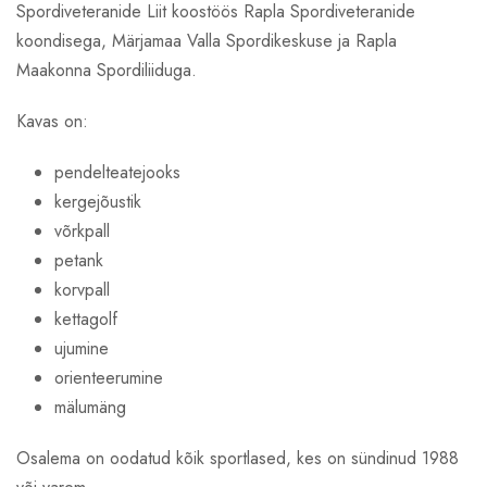
Spordiveteranide Liit koostöös Rapla Spordiveteranide
koondisega, Märjamaa Valla Spordikeskuse ja Rapla
Maakonna Spordiliiduga.
Kavas on:
pendelteatejooks
kergejõustik
võrkpall
petank
korvpall
kettagolf
ujumine
orienteerumine
mälumäng
Osalema on oodatud kõik sportlased, kes on sündinud 1988