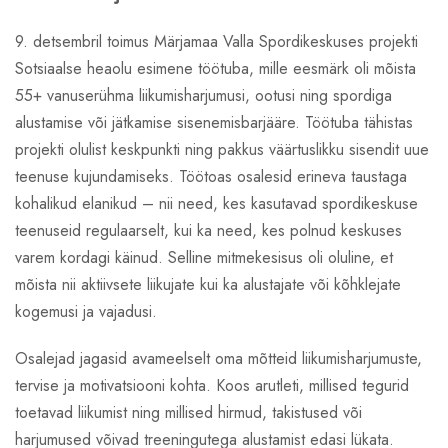
9. detsembril toimus Märjamaa Valla Spordikeskuses projekti
Sotsiaalse heaolu esimene töötuba, mille eesmärk oli mõista
55+ vanuserühma liikumisharjumusi, ootusi ning spordiga
alustamise või jätkamise sisenemisbarjääre. Töötuba tähistas
projekti olulist keskpunkti ning pakkus väärtuslikku sisendit uue
teenuse kujundamiseks. Töötoas osalesid erineva taustaga
kohalikud elanikud – nii need, kes kasutavad spordikeskuse
teenuseid regulaarselt, kui ka need, kes polnud keskuses
varem kordagi käinud. Selline mitmekesisus oli oluline, et
mõista nii aktiivsete liikujate kui ka alustajate või kõhklejate
kogemusi ja vajadusi.
Osalejad jagasid avameelselt oma mõtteid liikumisharjumuste,
tervise ja motivatsiooni kohta. Koos arutleti, millised tegurid
toetavad liikumist ning millised hirmud, takistused või
harjumused võivad treeningutega alustamist edasi lükata.