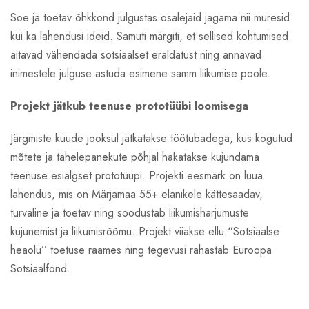
Soe ja toetav õhkkond julgustas osalejaid jagama nii muresid
kui ka lahendusi ideid. Samuti märgiti, et sellised kohtumised
aitavad vähendada sotsiaalset eraldatust ning annavad
inimestele julguse astuda esimene samm liikumise poole.
Projekt jätkub teenuse prototüübi loomisega
Järgmiste kuude jooksul jätkatakse töötubadega, kus kogutud
mõtete ja tähelepanekute põhjal hakatakse kujundama
teenuse esialgset prototüüpi. Projekti eesmärk on luua
lahendus, mis on Märjamaa 55+ elanikele kättesaadav,
turvaline ja toetav ning soodustab liikumisharjumuste
kujunemist ja liikumisrõõmu. Projekt viiakse ellu ‘’Sotsiaalse
heaolu’’ toetuse raames ning tegevusi rahastab Euroopa
Sotsiaalfond.