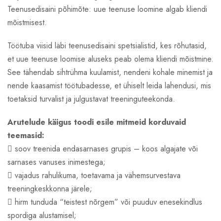
Teenusedisaini põhimõte: uue teenuse loomine algab kliendi
mõistmisest.
Töötuba viisid läbi teenusedisaini spetsialistid, kes rõhutasid,
et uue teenuse loomise aluseks peab olema kliendi mõistmine.
See tähendab sihtrühma kuulamist, nendeni kohale minemist ja
nende kaasamist töötubadesse, et ühiselt leida lahendusi, mis
toetaksid turvalist ja julgustavat treeninguteekonda.
Arutelude käigus toodi esile mitmeid korduvaid
teemasid:
 soov treenida endasarnases grupis – koos algajate või
sarnases vanuses inimestega;
 vajadus rahulikuma, toetavama ja vähemsurvestava
treeningkeskkonna järele;
 hirm tunduda “teistest nõrgem” või puuduv enesekindlus
spordiga alustamisel;