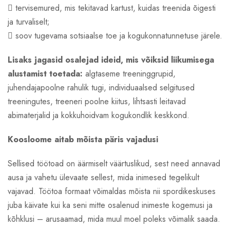
 tervisemured, mis tekitavad kartust, kuidas treenida õigesti
ja turvaliselt;
 soov tugevama sotsiaalse toe ja kogukonnatunnetuse järele.
Lisaks jagasid osalejad ideid, mis võiksid liikumisega
alustamist toetada:
algtaseme treeninggrupid,
juhendajapoolne rahulik tugi, individuaalsed selgitused
treeningutes, treeneri poolne kiitus, lihtsasti leitavad
abimaterjalid ja kokkuhoidvam kogukondlik keskkond.
Koosloome aitab mõista päris vajadusi
Sellised töötoad on äärmiselt väärtuslikud, sest need annavad
ausa ja vahetu ülevaate sellest, mida inimesed tegelikult
vajavad. Töötoa formaat võimaldas mõista nii spordikeskuses
juba käivate kui ka seni mitte osalenud inimeste kogemusi ja
kõhklusi – arusaamad, mida muul moel poleks võimalik saada.