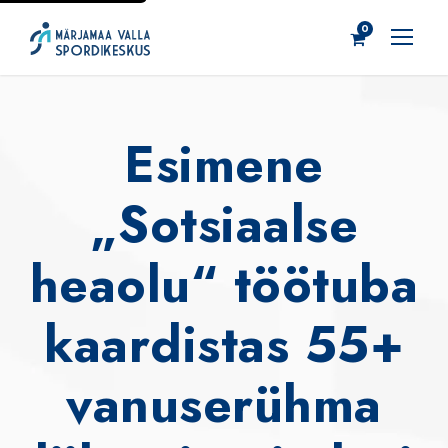
0
Esimene
„Sotsiaalse
heaolu“ töötuba
kaardistas 55+
vanuserühma