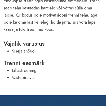
Ema-lapse treeningus keskendume emmedele. Trenni
saab teha kasutades hantleid või võttes sülle oma
lapse. Kui kodus pole motivatsiooni trenni teha, aga
pole ka oma last kellelegi hoida jätta, siis võta laps
kaasa ja tule treenime koos.
Vajalik varustus
Sisejalanõud
Trenni eesmärk
Lihastreening
Vastupidavus