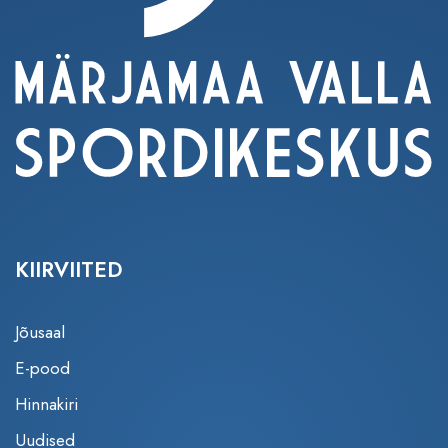
KIIRVIITED
Jõusaal
E-pood
Hinnakiri
Uudised