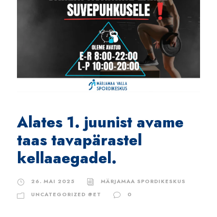
Alates 1. juunist avame
taas tavapärastel
kellaaegadel.
26. MAI 2025
MÄRJAMAA SPORDIKESKUS
UNCATEGORIZED @ET
0