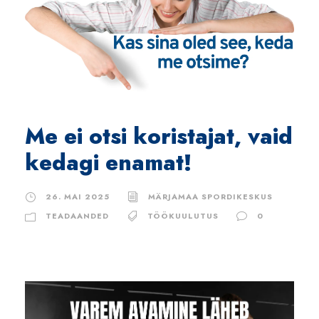
Me ei otsi koristajat, vaid
kedagi enamat!
26. MAI 2025
MÄRJAMAA SPORDIKESKUS
TEADAANDED
TÖÖKUULUTUS
0