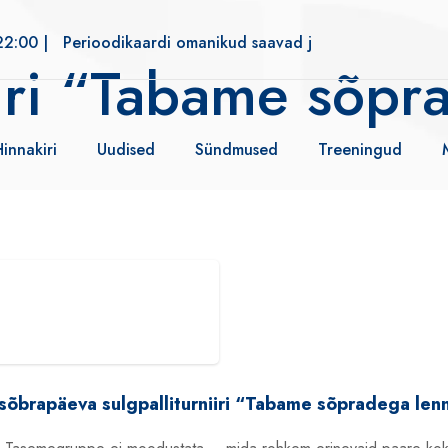
22:00 |
Perioodikaardi omanikud saavad jõusaali alates kell 
iiri “Tabame sõpr
Hinnakiri
Uudised
Sündmused
Treeningud
sõbrapäeva sulgpalliturniiri “Tabame sõpradega lenn