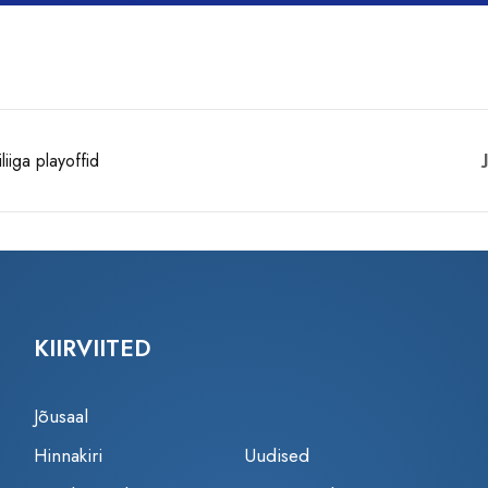
iiga playoffid
KIIRVIITED
Jõusaal
Hinnakiri
Uudised