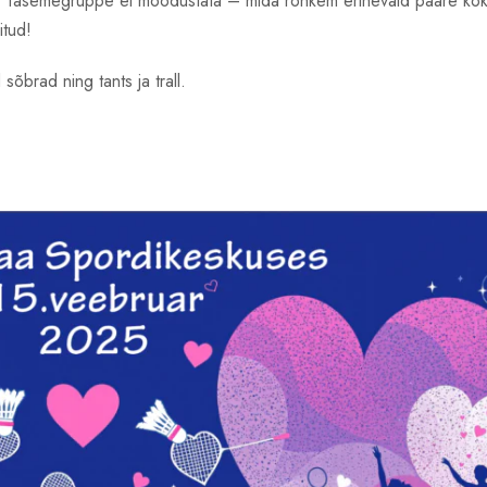
a. Tasemegruppe ei moodustata – mida rohkem erinevaid paare k
itud!
sõbrad ning tants ja trall.