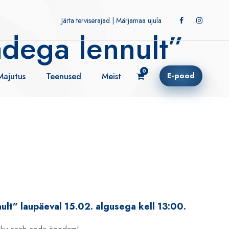
Järta terviserajad
|
Märjamaa ujula
6:00!
adega lennult”
0
E-pood
Majutus
Teenused
Meist
ult” laupäeval 15.02. algusega kell 13:00.