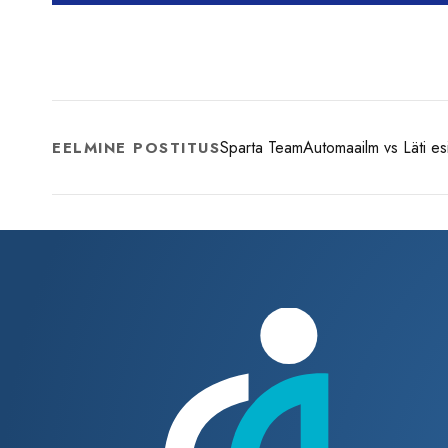
Sparta TeamAutomaailm vs Läti esil
EELMINE POSTITUS