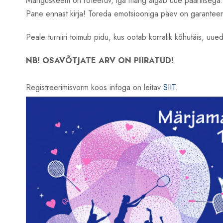
Mänguskeem on roteeruv, iga mäng algab uue paariliseg
Pane ennast kirja! Toreda emotsiooniga päev on garanteer
Peale turniiri toimub pidu, kus ootab korralik kõhutäis, uued 
NB! OSAVÕTJATE ARV ON PIIRATUD!
Registreerimisvorm koos infoga on leitav
SIIT
.