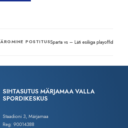
JÄRGMINE POSTITUS
Sparta vs – Läti esiliiga playoffid
SIHTASUTUS MÄRJAMAA VALLA
SPORDIKESKUS
Staadioni 3, Märjamaa
Reg: 90014388