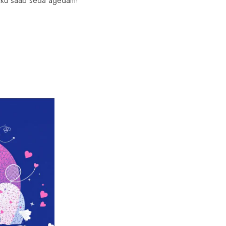
okku saab seda ägedam!