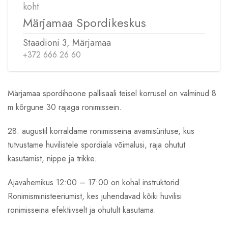
koht
Märjamaa Spordikeskus
Staadioni 3, Märjamaa
+372 666 26 60
Märjamaa spordihoone pallisaali teisel korrusel on valminud 8
m kõrgune 30 rajaga ronimissein.
28. augustil korraldame ronimisseina avamisürituse, kus
tutvustame huvilistele spordiala võimalusi, raja ohutut
kasutamist, nippe ja trikke.
Ajavahemikus 12:00 – 17:00 on kohal instruktorid
Ronimisministeeriumist, kes juhendavad kõiki huvilisi
ronimisseina efektiivselt ja ohutult kasutama.