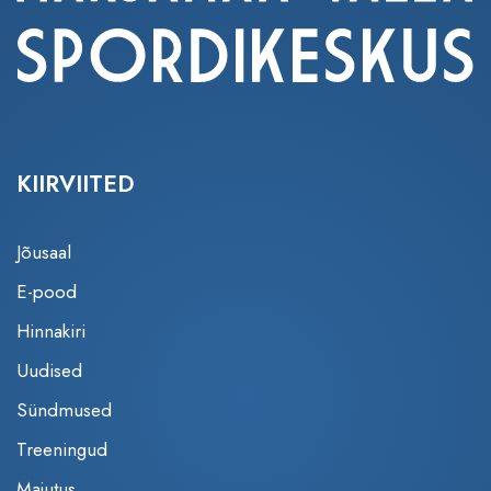
KIIRVIITED
Jõusaal
E-pood
Hinnakiri
Uudised
Sündmused
Treeningud
Majutus