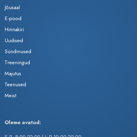
Jõusaal
E-pood
Hinnakiri
Uudised
Sündmused
Treeningud
Majutus
Teenused
Meist
Oleme avatud:
E-R 8:00-22:00 | L-P 10:00-20:00