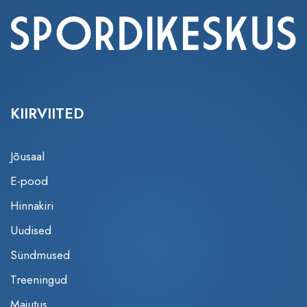
KIIRVIITED
Jõusaal
E-pood
Hinnakiri
Uudised
Sündmused
Treeningud
Majutus