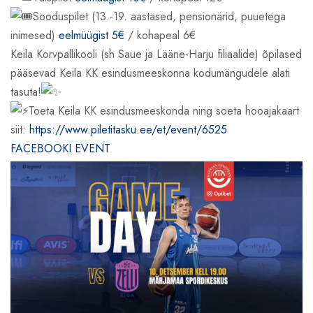
Sooduspilet (13.-19. aastased, pensionärid, puuetega
inimesed)
eelmüügist 5€
/ kohapeal 6€
Keila Korvpallikooli (sh Saue ja Lääne-Harju filiaalide) õpilased
pääsevad Keila KK esindusmeeskonna kodumängudele alati
tasuta!
Toeta Keila KK esindusmeeskonda ning soeta hooajakaart
siit:
https://www.piletitasku.ee/et/event/6525
FACEBOOKI EVENT