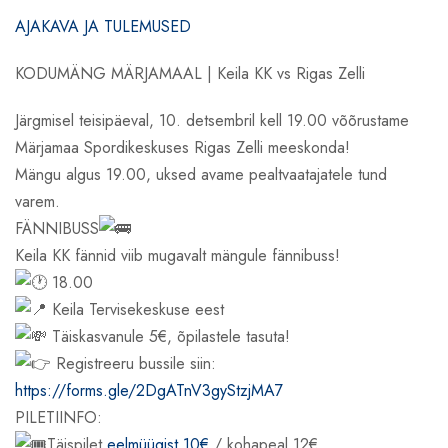
AJAKAVA JA TULEMUSED
KODUMÄNG MÄRJAMAAL | Keila KK vs Rigas Zelli
Järgmisel teisipäeval, 10. detsembril kell 19.00 võõrustame
Märjamaa Spordikeskuses Rigas Zelli meeskonda!
Mängu algus 19.00, uksed avame pealtvaatajatele tund
varem.
FÄNNIBUSS
Keila KK fännid viib mugavalt mängule fännibuss!
18.00
Keila Tervisekeskuse eest
Täiskasvanule 5€, õpilastele tasuta!
Registreeru bussile siin:
https://forms.gle/2DgATnV3gyStzjMA7
PILETIINFO:
Täispilet
eelmüügist 10€
/ kohapeal 12€