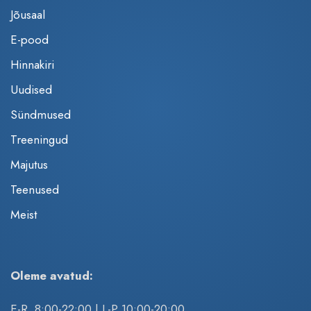
Jõusaal
E-pood
Hinnakiri
Uudised
Sündmused
Treeningud
Majutus
Teenused
Meist
Oleme avatud:
E-R 8:00-22:00 | L-P 10:00-20:00