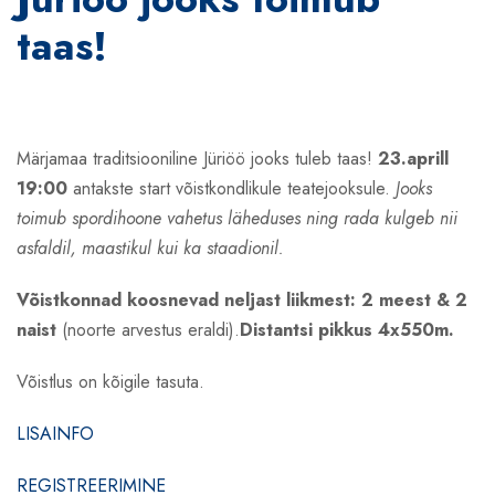
taas!
Märjamaa traditsiooniline Jüriöö jooks tuleb taas!
23.aprill
19:00
antakste start võistkondlikule teatejooksule.
Jooks
toimub spordihoone vahetus läheduses
ning rada kulgeb nii
asfaldil, maastikul kui ka staadionil.
Võistkonnad koosnevad neljast liikmest: 2 meest & 2
naist
(noorte arvestus eraldi).
Distantsi pikkus
4x550m.
Võistlus on kõigile tasuta.
LISAINFO
REGISTREERIMINE