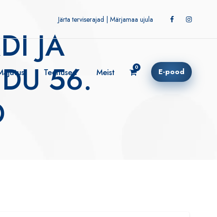
Järta terviserajad
|
Märjamaa ujula
6:00!
DI JA
DU 56.
0
E-pood
Majutus
Teenused
Meist
D