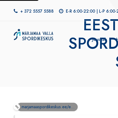
+ 372 5557 5588
E-R 6:00-22:00 | L-P 6:00-
EEST
SPORD
Jõusaal
marjamaaspordikeskus.ee/e...