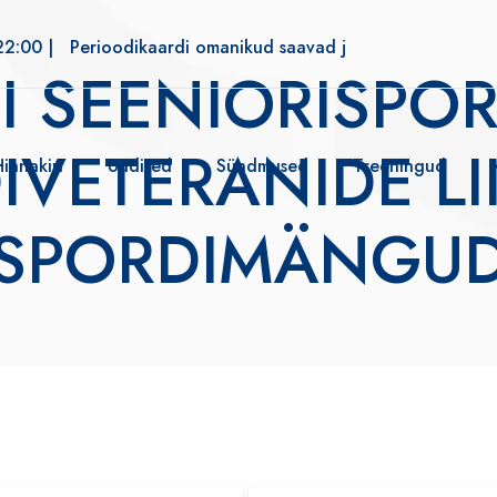
22:00 |
Perioodikaardi omanikud saavad jõusaali alates kell 
I SEENIORISPOR
IVETERANIDE LII
Hinnakiri
Uudised
Sündmused
Treeningud
SPORDIMÄNGU