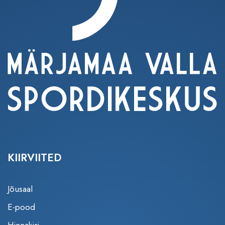
KIIRVIITED
Jõusaal
E-pood
Hinnakiri